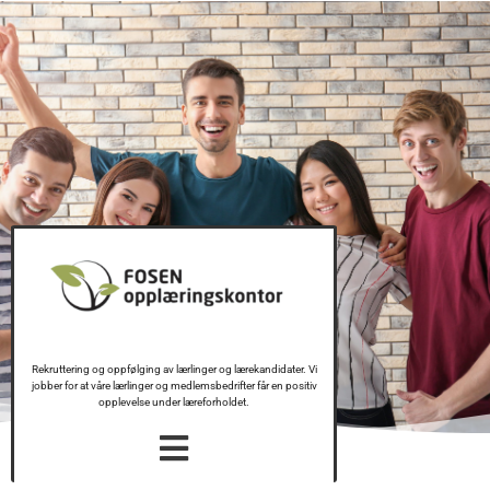
Rekruttering og oppfølging av lærlinger og lærekandidater. Vi
jobber for at våre lærlinger og medlemsbedrifter får en positiv
opplevelse under læreforholdet.