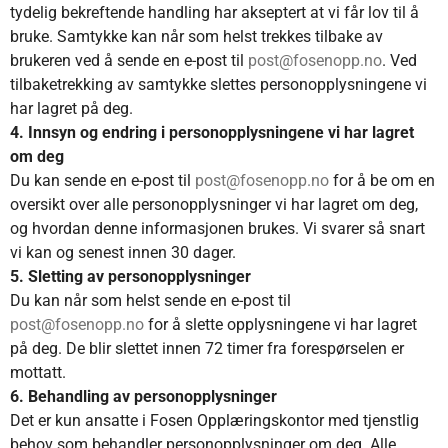
tydelig bekreftende handling har akseptert at vi får lov til å
bruke. Samtykke kan når som helst trekkes tilbake av
brukeren ved å sende en e-post til
post@fosenopp.no
. Ved
tilbaketrekking av samtykke slettes personopplysningene vi
har lagret på deg.
4. Innsyn og endring i personopplysningene vi har lagret
om deg
Du kan sende en e-post til
post@fosenopp.no
for å be om en
oversikt over alle personopplysninger vi har lagret om deg,
og hvordan denne informasjonen brukes. Vi svarer så snart
vi kan og senest innen 30 dager.
5. Sletting av personopplysninger
Du kan når som helst sende en e-post til
post@fosenopp.no
for å slette opplysningene vi har lagret
på deg. De blir slettet innen 72 timer fra forespørselen er
mottatt.
6. Behandling av personopplysninger
Det er kun ansatte i Fosen Opplæringskontor med tjenstlig
behov som behandler personopplysninger om deg. Alle