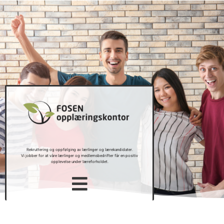
Rekruttering og oppfølging av lærlinger og lærekandidater.
Vi jobber for at våre lærlinger og medlemsbedrifter får en positiv
opplevelse under læreforholdet.