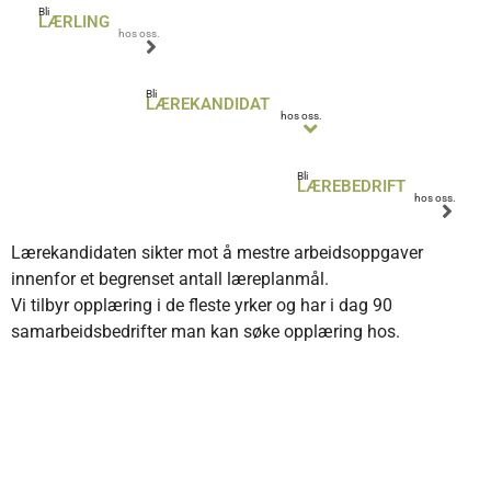
Bli
LÆRLING
hos oss.
Bli
LÆREKANDIDAT
hos oss.
Bli
LÆREBEDRIFT
hos oss.
Lærekandidaten sikter mot å mestre arbeidsoppgaver
innenfor et begrenset antall læreplanmål.
Vi tilbyr opplæring i de fleste yrker og har i dag 90
samarbeidsbedrifter man kan søke opplæring hos.