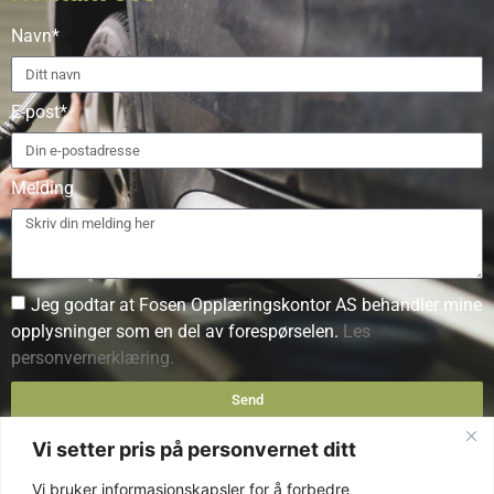
Navn*
E-post*
Melding
Jeg godtar at Fosen Opplæringskontor AS behandler mine
opplysninger som en del av forespørselen.
Les
personvernerklæring.
Send
Vi setter pris på personvernet ditt
Vi bruker informasjonskapsler for å forbedre